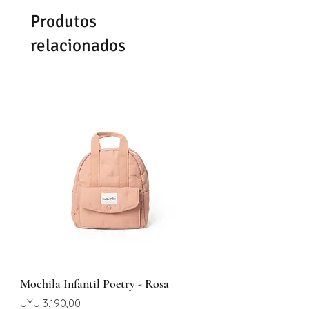
Se demoran entre 48-72hrs
Produtos
dependiendo del día y la hora de
confirmación del pedido.
relacionados
Mochila Infantil Poetry - Rosa
Preço
UYU 3.190,00