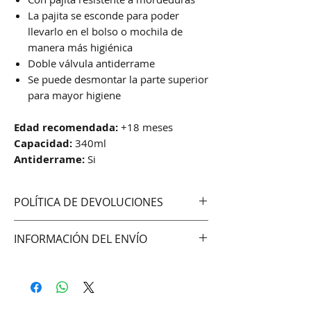
La pajita se esconde para poder
llevarlo en el bolso o mochila de
manera más higiénica
Doble válvula antiderrame
Se puede desmontar la parte superior
para mayor higiene
Edad recomendada:
+18 meses
Capacidad:
340ml
Antiderrame:
Si
POLÍTICA DE DEVOLUCIONES
No aceptamos cambios ni
INFORMACIÓN DEL ENVÍO
devoluciones
Hacemos envíos vía:
DAC (Agencia central)
Correo Uruguayo