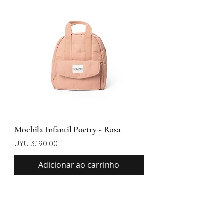
Mochila Infantil Poetry - Rosa
Preço
UYU 3.190,00
Adicionar ao carrinho