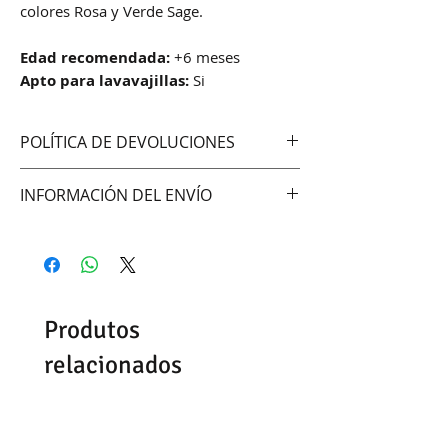
colores Rosa y Verde Sage.
Edad recomendada:
+6 meses
Apto para lavavajillas:
Si
POLÍTICA DE DEVOLUCIONES
No aceptamos cambios ni
INFORMACIÓN DEL ENVÍO
devoluciones
Hacemos envíos vía:
DAC (Agencia central)
Correo Uruguayo
Se demoran entre 48-72hrs
Produtos
dependiendo del día y la hora de
confirmación del pedido.
relacionados