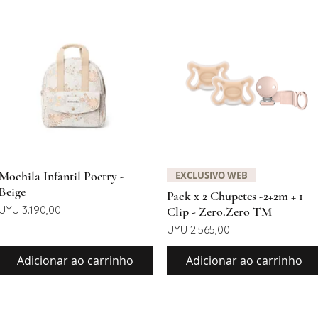
Visualização rápida
Visualização rápida
Mochila Infantil Poetry -
EXCLUSIVO WEB
Beige
Pack x 2 Chupetes -2+2m + 1
Preço
UYU 3.190,00
Clip - Zero.Zero TM
Preço
UYU 2.565,00
Adicionar ao carrinho
Adicionar ao carrinho