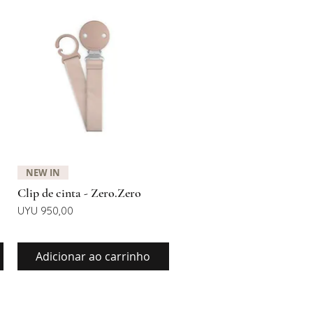
Visualização rápida
NEW IN
Clip de cinta - Zero.Zero
Preço
UYU 950,00
Adicionar ao carrinho