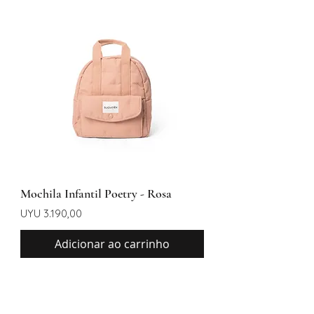
Mochila Infantil Poetry - Rosa
Preço
UYU 3.190,00
Adicionar ao carrinho