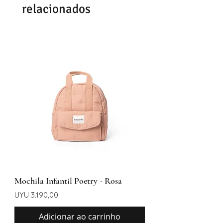
relacionados
Mochila Infantil Poetry - Rosa
Preço
UYU 3.190,00
Adicionar ao carrinho