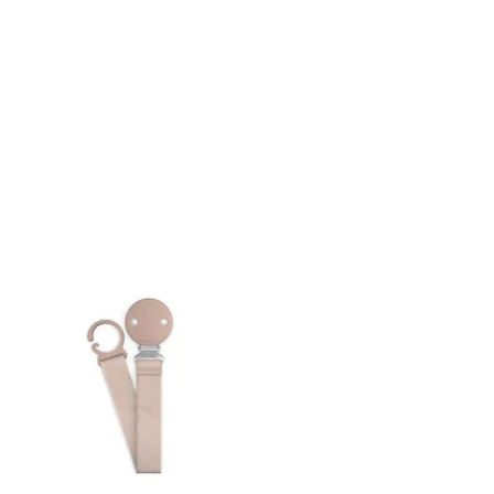
8-72hrs dependiendo del día y
ación del pedido.