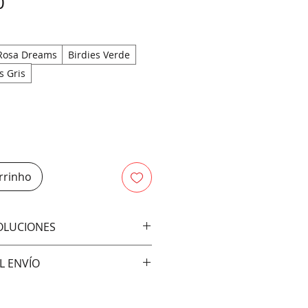
Preço
0
Rosa Dreams
Birdies Verde
s Gris
rrinho
VOLUCIONES
bios ni devoluciones
L ENVÍO
vía:
ral)