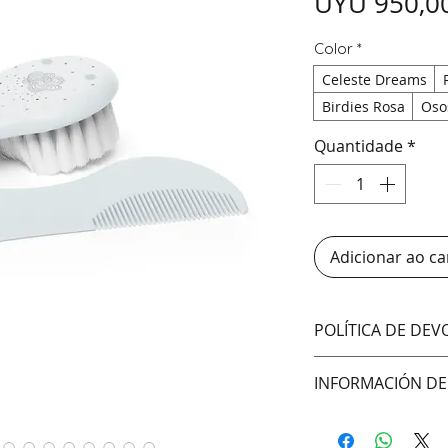
UYU 950,0
Color
*
Celeste Dreams
Birdies Rosa
Oso
Quantidade
*
Adicionar ao ca
POLÍTICA DE DE
No aceptamos cam
INFORMACIÓN DE
Hacemos envíos 
DAC (Agencia cent