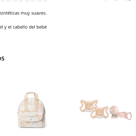
Correo Uruguayo
 sintéticas muy suaves.
Se demoran entre 4
la hora de confirm
l y el cabello del bebé
os