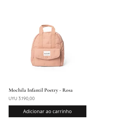
Mochila Infantil Poetry - Rosa
Preço
UYU 3.190,00
Adicionar ao carrinho