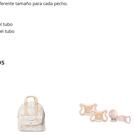
ferente tamaño para cada pecho.
Se demoran entre 4
la hora de confirm
l tubo
el tubo
os