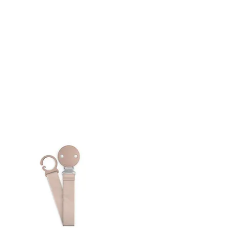
8-72hrs dependiendo del día y
ación del pedido.