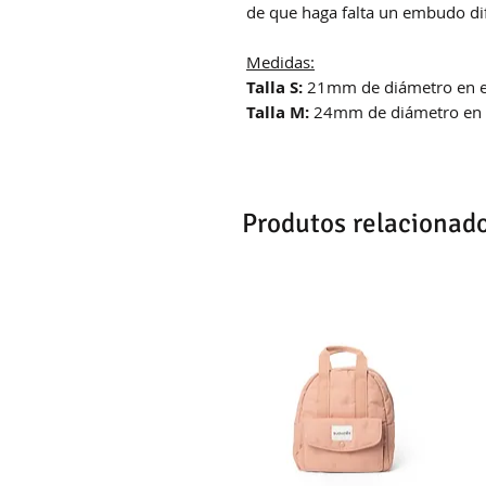
de que haga falta un embudo di
Medidas:
Talla S:
21mm de diámetro en e
Talla M:
24mm de diámetro en 
Produtos relacionad