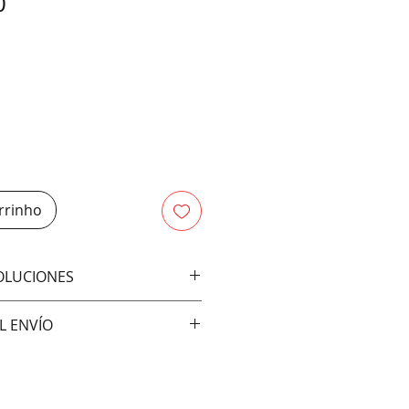
Preço
0
rrinho
VOLUCIONES
bios ni devoluciones
L ENVÍO
vía:
ral)