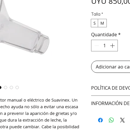
UYU 850,0
Talla
*
S
M
Quantidade
*
Adicionar ao ca
POLÍTICA DE DE
No aceptamos cam
tor manual o eléctrico de Suavinex. Un
INFORMACIÓN DE
echo ayuda no sólo a evitar una escasa
n a prevenir la aparición de grietas y/o
Hacemos envíos 
que dura la extracción de leche, la
DAC (Agencia cent
u otra puede cambiar. Cabe la posibilidad
Correo Uruguayo