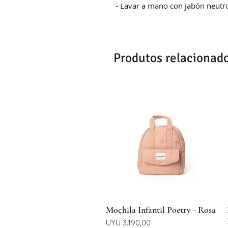
- Lavar a mano con jabón neutro
Produtos relacionad
Visualização rápida
Mochila Infantil Poetry - Rosa
Preço
UYU 3.190,00