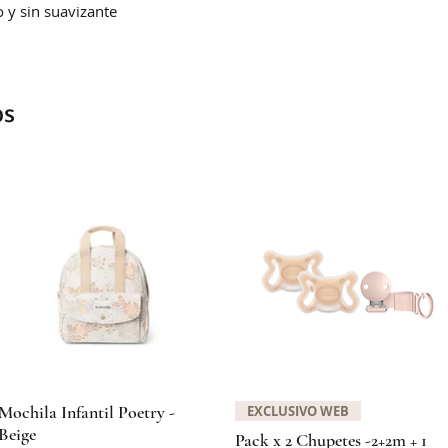
 y sin suavizante
Correo Uruguayo
Se demoran entre 4
la hora de confirm
os
Visualização rápida
Visualização rápida
Mochila Infantil Poetry -
EXCLUSIVO WEB
Beige
Pack x 2 Chupetes -2+2m + 1