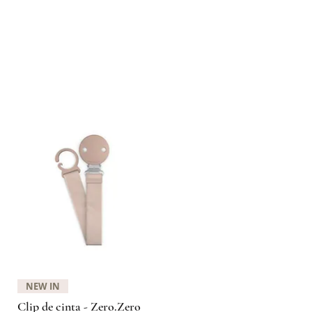
8-72hrs dependiendo del día y
ación del pedido.
Visualização rápida
NEW IN
Clip de cinta - Zero.Zero