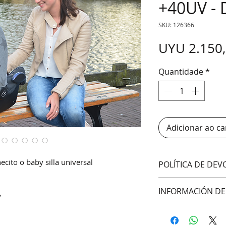
+40UV - 
SKU: 126366
UYU 2.150
Quantidade
*
Adicionar ao ca
ecito o baby silla universal
POLÍTICA DE DE
No aceptamos cam
INFORMACIÓN DE
V
Hacemos envíos 
DAC (Agencia cent