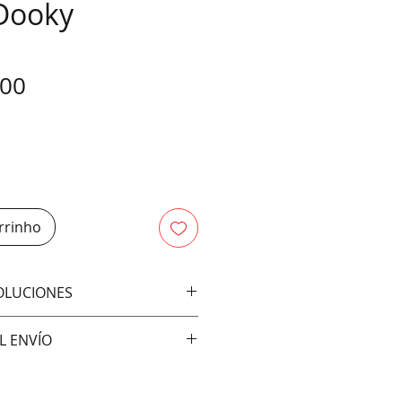
Dooky
Preço
,00
rrinho
VOLUCIONES
bios ni devoluciones
L ENVÍO
vía:
ral)