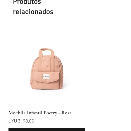
Produtos
relacionados
Mochila Infantil Poetry - Rosa
Preço
UYU 3.190,00