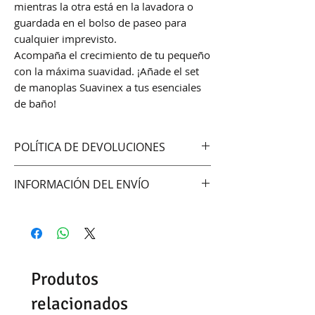
mientras la otra está en la lavadora o
guardada en el bolso de paseo para
cualquier imprevisto.
Acompaña el crecimiento de tu pequeño
con la máxima suavidad. ¡Añade el set
de manoplas Suavinex a tus esenciales
de baño!
POLÍTICA DE DEVOLUCIONES
No aceptamos cambios ni
INFORMACIÓN DEL ENVÍO
devoluciones
Hacemos envíos vía:
DAC (Agencia central)
Correo Uruguayo
Se demoran entre 48-72hrs
Produtos
dependiendo del día y la hora de
confirmación del pedido.
relacionados