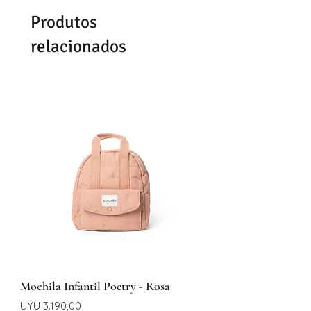
Produtos
relacionados
Mochila Infantil Poetry - Rosa
Preço
UYU 3.190,00