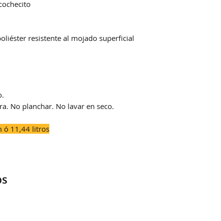
cochecito
iéster resistente al mojado superficial
o.
ra. No planchar. No lavar en seco.
ó 11,44 litros
os