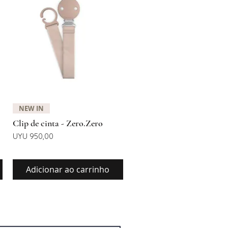
Visualização rápida
NEW IN
Clip de cinta - Zero.Zero
Preço
UYU 950,00
Adicionar ao carrinho