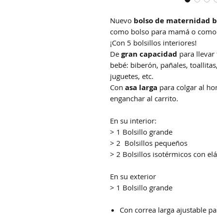
Nuevo
bolso de maternidad 
como bolso para mamá o como b
¡Con 5 bolsillos interiores!
De
gran capacidad
para llevar 
bebé: biberón, pañales, toallit
juguetes, etc.
Con
asa larga
para colgar al h
enganchar al carrito.
En su interior:
> 1 Bolsillo grande
> 2 Bolsillos pequeños
> 2 Bolsillos isotérmicos con el
En su exterior
> 1 Bolsillo grande
Con correa larga ajustable p