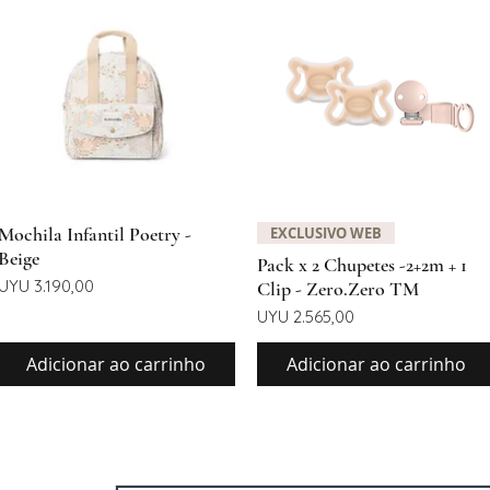
Visualização rápida
Visualização rápida
Mochila Infantil Poetry -
EXCLUSIVO WEB
Beige
Pack x 2 Chupetes -2+2m + 1
Preço
UYU 3.190,00
Clip - Zero.Zero TM
Preço
UYU 2.565,00
Adicionar ao carrinho
Adicionar ao carrinho