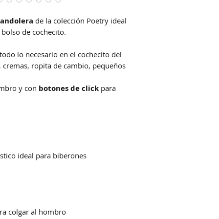
bandolera
de la colección Poetry ideal
olso de cochecito.
todo lo necesario en el cochecito del
as, cremas, ropita de cambio, pequeños
ombro y con
botones de click
para
ástico ideal para biberones
ara colgar al hombro