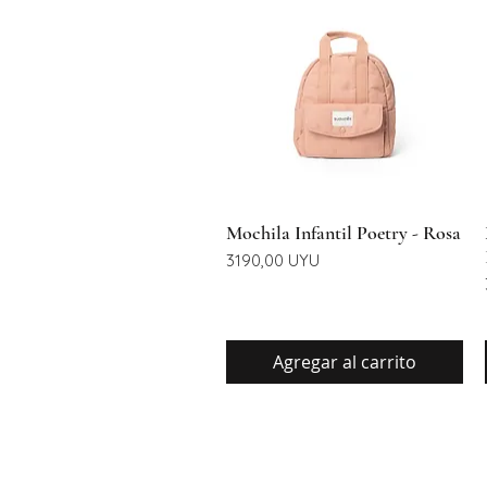
Vista rápida
Mochila Infantil Poetry - Rosa
Precio
3190,00 UYU
Agregar al carrito