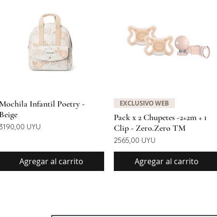
Vista rápida
Vista rápida
Mochila Infantil Poetry -
EXCLUSIVO WEB
Beige
Pack x 2 Chupetes -2+2m + 1
Precio
3190,00 UYU
Clip - Zero.Zero TM
Precio
2565,00 UYU
Agregar al carrito
Agregar al carrito