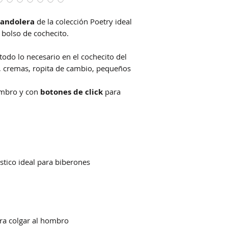
bandolera
de la colección Poetry ideal
olso de cochecito.
todo lo necesario en el cochecito del
as, cremas, ropita de cambio, pequeños
ombro y con
botones de click
para
ástico ideal para biberones
ara colgar al hombro