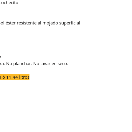
cochecito
iéster resistente al mojado superficial
o.
ra. No planchar. No lavar en seco.
ó 11,44 litros