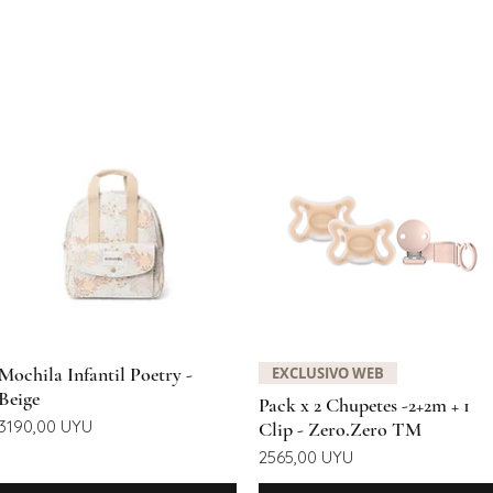
Vista rápida
Vista rápida
Mochila Infantil Poetry -
EXCLUSIVO WEB
Beige
Pack x 2 Chupetes -2+2m + 1
Precio
3190,00 UYU
Clip - Zero.Zero TM
Precio
2565,00 UYU