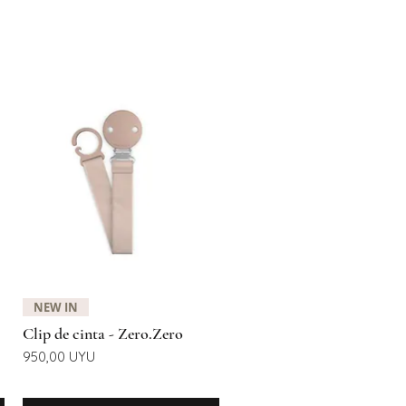
Vista rápida
NEW IN
Clip de cinta - Zero.Zero
Precio
950,00 UYU