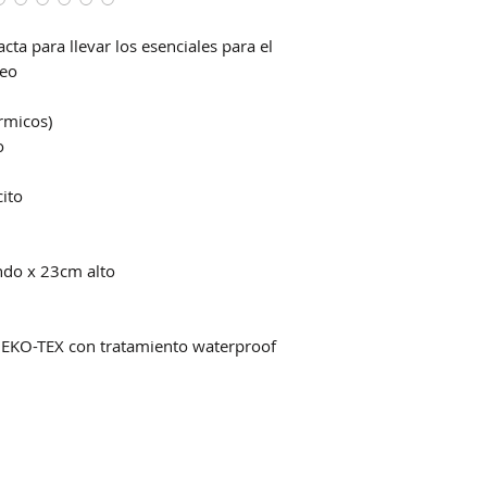
ta para llevar los esenciales para el
seo
érmicos)
o
cito
do x 23cm alto
OEKO-TEX con tratamiento waterproof