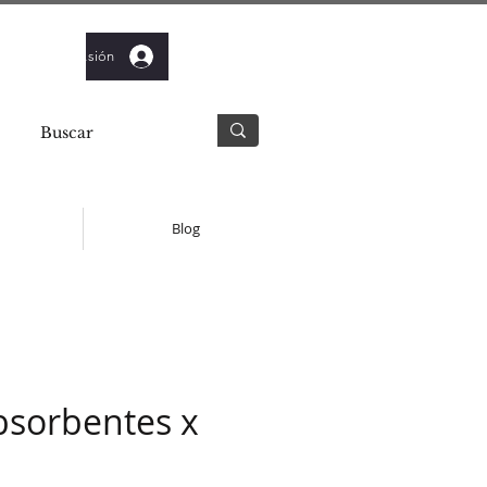
Iniciar sesión
Blog
bsorbentes x