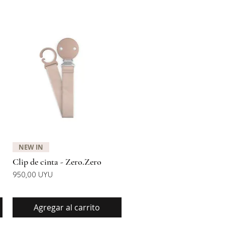
Vista rápida
NEW IN
Clip de cinta - Zero.Zero
Precio
950,00 UYU
Agregar al carrito