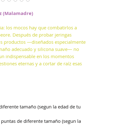
ez (Malamadre)
cia: los mocos hay que combatirlos a
eore. Después de probar jeringas
tos productos —diseñados especialmente
tamaño adecuado y silicona suave— no
n un indispensable en los momentos
estiones eternas y a cortar de raíz esas
 diferente tamaño (segun la edad de tu
2 puntas de diferente tamaño (segun la