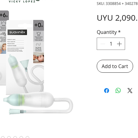
SKU: 3308854 + 340278
UYU 2,090
Quantity
*
Add to Cart