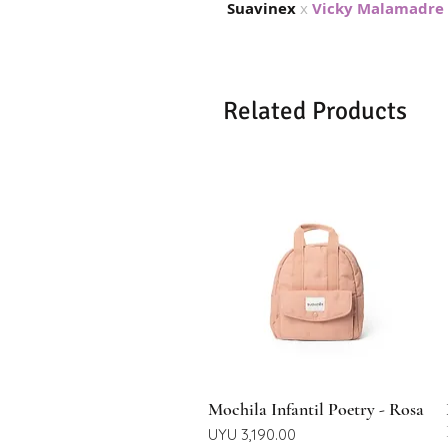
Suavinex
x
Vicky Malamadre
Related Products
Quick View
Mochila Infantil Poetry - Rosa
Price
UYU 3,190.00