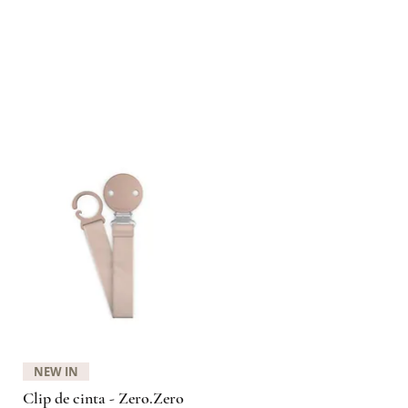
Quick View
NEW IN
Clip de cinta - Zero.Zero