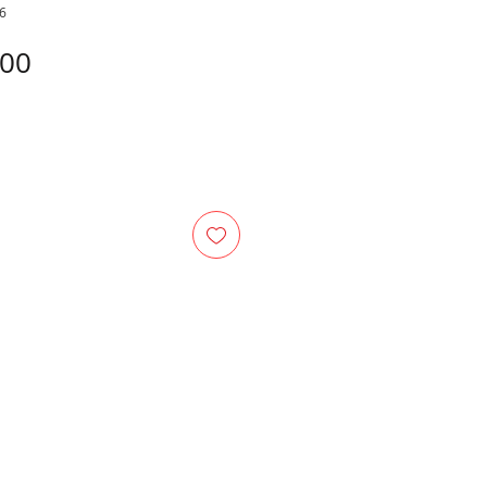
6
Price
.00