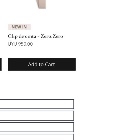
Quick View
NEW IN
Clip de cinta - Zero.Zero
Price
UYU 950.00
Add to Cart