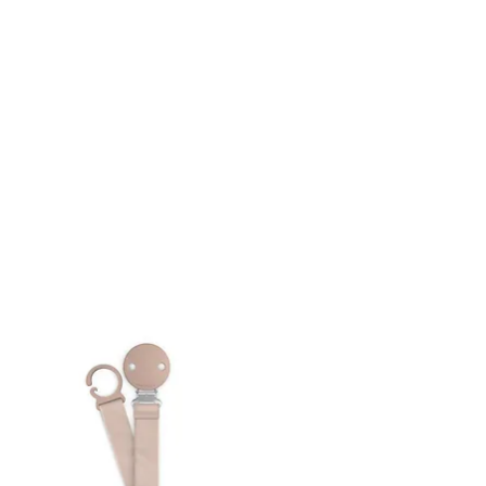
ral)
8-72hrs dependiendo del día y
ación del pedido.