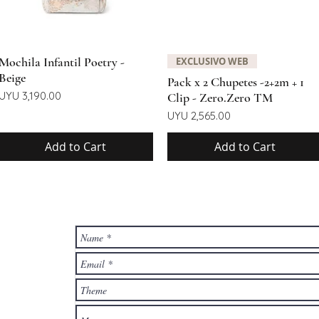
Quick View
Quick View
Mochila Infantil Poetry -
EXCLUSIVO WEB
Beige
Pack x 2 Chupetes -2+2m + 1
Price
UYU 3,190.00
Clip - Zero.Zero TM
Price
UYU 2,565.00
Add to Cart
Add to Cart