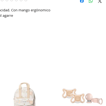
DAC (Agencia cent
Correo Uruguayo
pacidad. Con mango ergónomico
Se demoran entre 4
l agarre
la hora de confirm