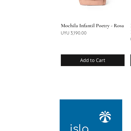
Quick View
Mochila Infantil Poetry - Rosa
Price
UYU 3,190.00
Add to Cart