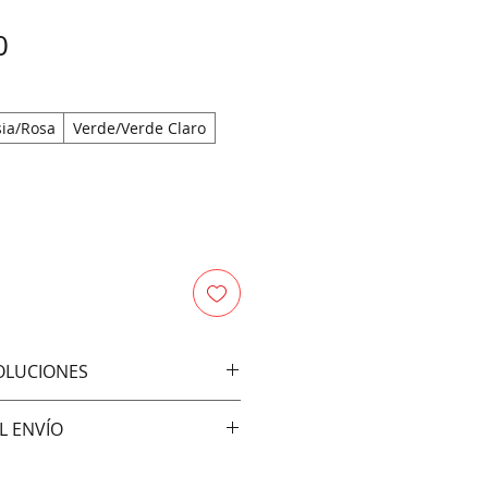
Price
0
sia/Rosa
Verde/Verde Claro
VOLUCIONES
bios ni devoluciones
L ENVÍO
vía: