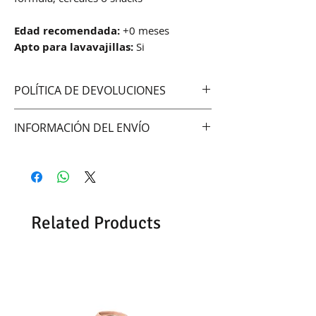
Edad recomendada:
+0 meses
Apto para lavavajillas:
Si
POLÍTICA DE DEVOLUCIONES
No aceptamos cambios ni
INFORMACIÓN DEL ENVÍO
devoluciones
Hacemos envíos vía:
DAC (Agencia central)
Correo Uruguayo
Se demoran entre 48 -72hrs en
Related Products
entregar según la zona