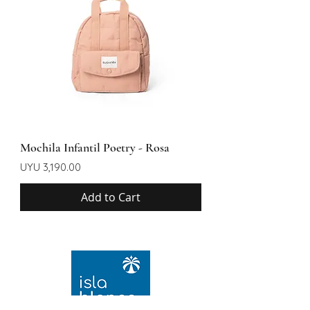
Mochila Infantil Poetry - Rosa
Price
UYU 3,190.00
Add to Cart