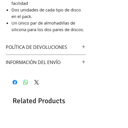
facilidad
Dos unidades de cada tipo de disco
en el pack.
Un único par de almohadillas de
silicona para los dos pares de discos.
POLÍTICA DE DEVOLUCIONES
No aceptamos cambios ni
INFORMACIÓN DEL ENVÍO
devoluciones
Hacemos envíos vía:
DAC (Agencia central)
Correo Uruguayo
Se demoran entre 48-72hrs
Related Products
dependiendo del día y la hora de
confirmación del pedido.