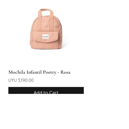
Mochila Infantil Poetry - Rosa
Price
UYU 3,190.00
Add to Cart