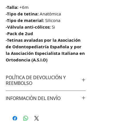
-Talla:
+6m
-Tipo de tetina:
Anatómica
-Tipo de material:
Silicona
-Válvula anti-cólicos:
Si
-Pack de 2ud
-Tetinas avaladas por la Asociación
de Odontopediatría Española y por
la Asociación Especialista Italiana en
Ortodoncia (A.S.I.O)
POLÍTICA DE DEVOLUCIÓN Y
REEMBOLSO
No aceptamos cambios ni
INFORMACIÓN DEL ENVÍO
devoluciones
Hacemos envíos vía:
DAC (Agencia central)
Correo Uruguayo