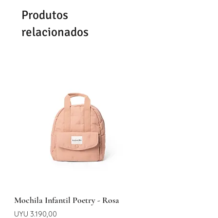
Se demoran entre 48-72hrs
Produtos
dependiendo del día y la hora de
confirmación del pedido.
relacionados
Mochila Infantil Poetry - Rosa
Preço
UYU 3.190,00