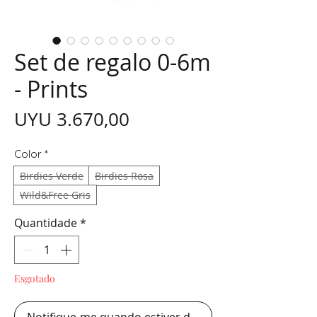
Set de regalo 0-6m
- Prints
Preço
UYU 3.670,00
Color
*
Birdies Verde
Birdies Rosa
Wild&Free Gris
Quantidade
*
Esgotado
Notifique-me quando estiver disponível