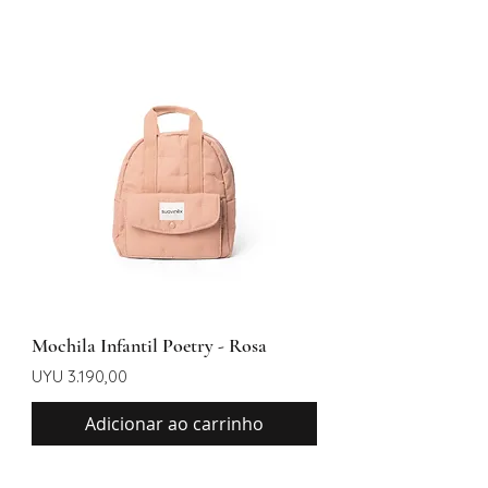
Mochila Infantil Poetry - Rosa
Preço
UYU 3.190,00
Adicionar ao carrinho