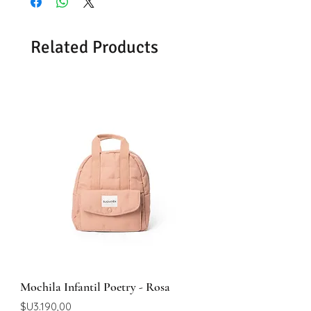
Related Products
Mochila Infantil Poetry - Rosa
Price
$U3.190,00