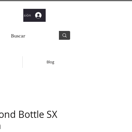
Iniciar sesión
Blog
ond Bottle SX
m