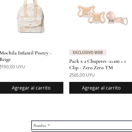
Vista rápida
Vista rápida
Mochila Infantil Poetry -
EXCLUSIVO WEB
Beige
Pack x 2 Chupetes -2+2m + 1
Precio
3190,00 UYU
Clip - Zero.Zero TM
Precio
2565,00 UYU
Agregar al carrito
Agregar al carrito