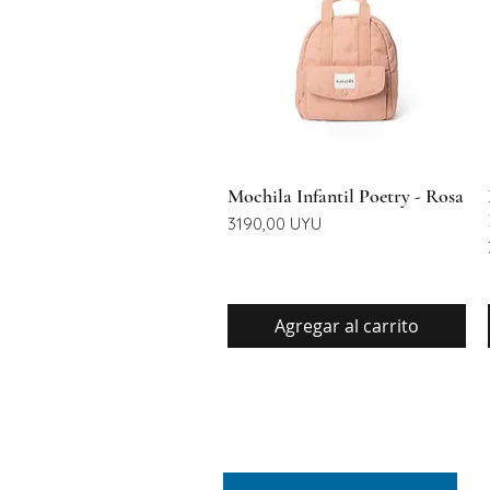
Vista rápida
Mochila Infantil Poetry - Rosa
Precio
3190,00 UYU
Agregar al carrito