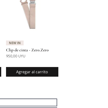
Vista rápida
NEW IN
Clip de cinta - Zero.Zero
Precio
950,00 UYU
Agregar al carrito