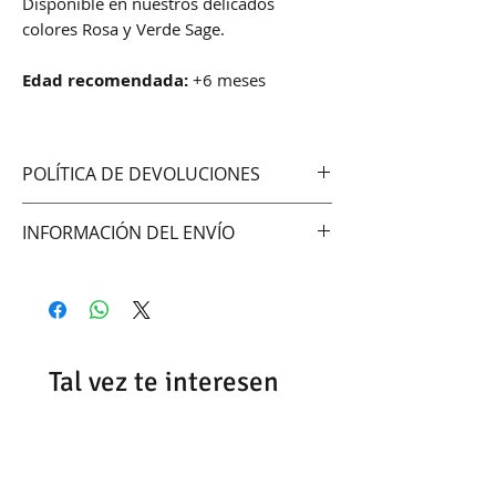
Disponible en nuestros delicados
colores Rosa y Verde Sage.
Edad recomendada:
+6 meses
POLÍTICA DE DEVOLUCIONES
No aceptamos cambios ni
INFORMACIÓN DEL ENVÍO
devoluciones
Hacemos envíos vía:
DAC (Agencia central)
Correo Uruguayo
Se demoran entre 48-72hrs
Tal vez te interesen
dependiendo del día y la hora de
confirmación del pedido.