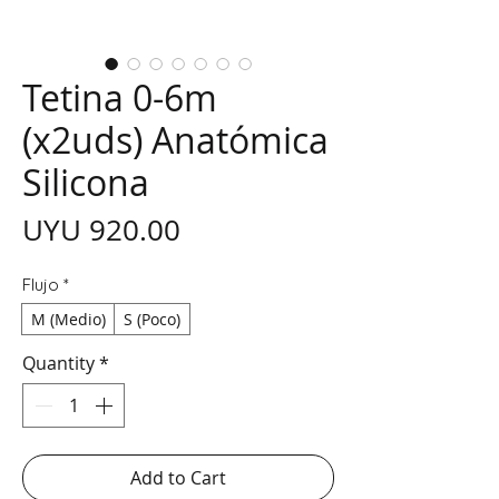
Tetina 0-6m
(x2uds) Anatómica
Silicona
Price
UYU 920.00
Flujo
*
M (Medio)
S (Poco)
Quantity
*
Add to Cart