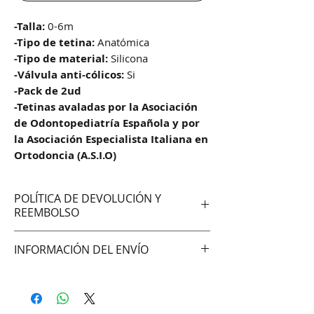
-Talla:
0-6m
-Tipo de tetina:
Anatómica
-Tipo de material:
Silicona
-Válvula anti-cólicos:
Si
-Pack de 2ud
-Tetinas avaladas por la Asociación
de Odontopediatría Española y por
la Asociación Especialista Italiana en
Ortodoncia (A.S.I.O)
POLÍTICA DE DEVOLUCIÓN Y
REEMBOLSO
No aceptamos cambios ni
INFORMACIÓN DEL ENVÍO
devoluciones
Hacemos envíos vía:
DAC (Agencia central)
Correo Uruguayo