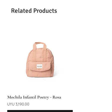
Se demoran entre 48-72hrs
Related Products
dependiendo del día y la hora de
confirmación del pedido.
Mochila Infantil Poetry - Rosa
Price
UYU 3,190.00