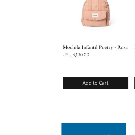
Quick View
Mochila Infantil Poetry - Rosa
Price
UYU 3,190.00
Add to Cart