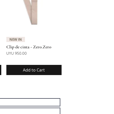
Quick View
NEW IN
Clip de cinta - Zero.Zero
Price
UYU 950.00
Add to Cart