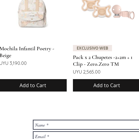
Quick View
Quick View
Mochila Infantil Poetry -
EXCLUSIVO WEB
Beige
Pack x 2 Chupetes -2+2m + 1
Price
UYU 3,190.00
Clip - Zero.Zero TM
Price
UYU 2,565.00
Add to Cart
Add to Cart