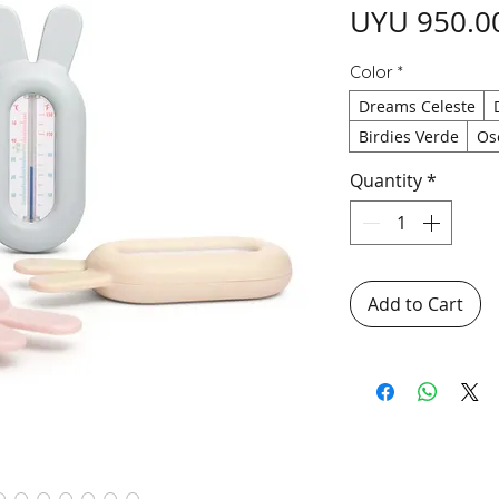
UYU 950.0
Color
*
Dreams Celeste
Birdies Verde
Os
Quantity
*
Add to Cart