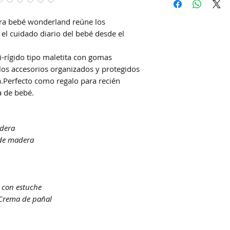
DAC (Agencia cent
Correo Uruguayo
ara bebé wonderland reúne los
Se demoran entre 4
 el cuidado diario del bebé desde el
la hora de confirm
i-rígido tipo maletita con gomas
los accesorios organizados y protegidos
a.Perfecto como regalo para recién
a de bebé.
adera
 de madera
as con estuche
a Crema de pañal