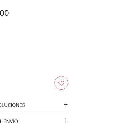
Price
.00
VOLUCIONES
bios ni devoluciones
L ENVÍO
vía: