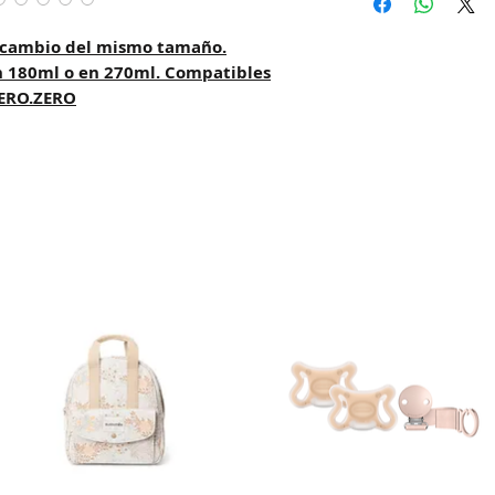
DAC (Agencia cent
Correo Uruguayo
recambio del mismo tamaño.
Se demoran entre 4
n 180ml o en 270ml. Compatibles
la hora de confirm
ZERO.ZERO