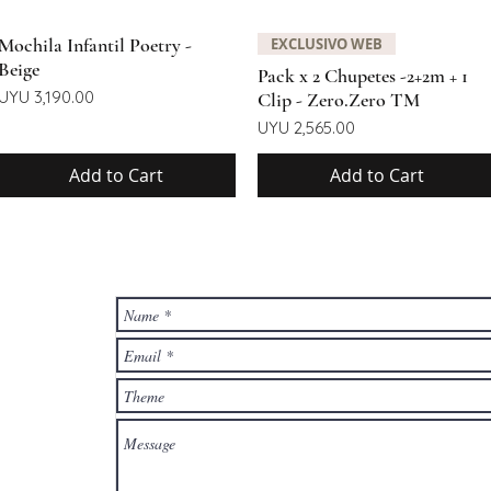
Quick View
Quick View
Mochila Infantil Poetry -
EXCLUSIVO WEB
Beige
Pack x 2 Chupetes -2+2m + 1
Price
UYU 3,190.00
Clip - Zero.Zero TM
Price
UYU 2,565.00
Add to Cart
Add to Cart
Quick View
Quick View
Quick View
Quick View
Quick View
Quick View
Alimentador Antiahogo +6m
NEW IN
NEW IN
NEW IN
NEW IN
EXCLUSIVO WEB