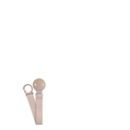
ral)
8-72hrs dependiendo del día y
ación del pedido.