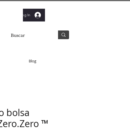
Log In
Blog
o bolsa
Zero.Zero ™