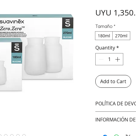
UYU 1,350
Tamaño
*
180ml
270ml
Quantity
*
Add to Cart
POLÍTICA DE DE
No aceptamos cam
INFORMACIÓN DE
Hacemos envíos 