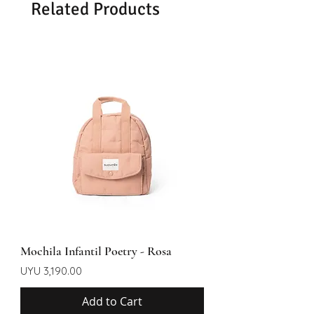
Related Products
Mochila Infantil Poetry - Rosa
Price
UYU 3,190.00
Add to Cart