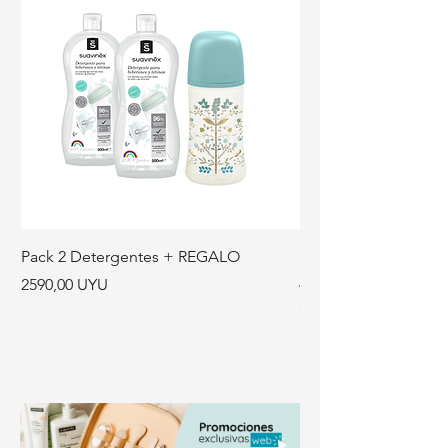
Pack 2 Detergentes + REGALO
Set Baño Wonderla
Precio
Precio
2590,00 UYU
4100,00 UYU
Gel - Shampoo Espum
REGALO