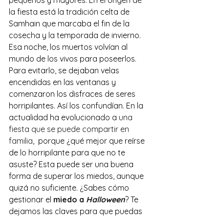
pequeños y mayores. En el origen de 
la fiesta está la tradición celta de 
Samhain que marcaba el fin de la 
cosecha y la temporada de invierno. 
Esa noche, los muertos volvían al 
mundo de los vivos para poseerlos. 
Para evitarlo, se dejaban velas 
encendidas en las ventanas y 
comenzaron los disfraces de seres 
horripilantes. Así los confundían. En la 
actualidad ha evolucionado a 
una 
fiesta que se puede compartir en 
familia
,  porque ¿qué mejor que reírse 
de lo horripilante para que no te 
asuste? Esta puede ser una buena 
forma de superar los miedos, aunque 
quizá no suficiente. ¿Sabes cómo 
gestionar el
 miedo a 
Halloween
? Te 
dejamos las claves para que puedas 