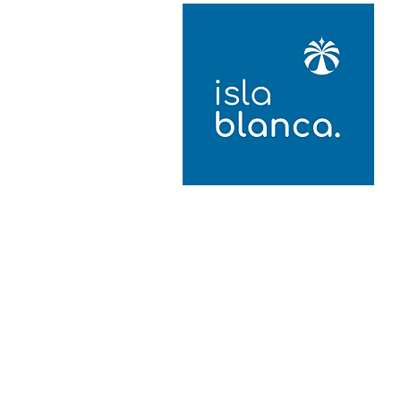
Si tienes alguna pregunta o
estás interesado en ven
nuestros productos en tu tienda
dudes en ponerte en contacto 
nosotros.
Acerca de nosotros
Nuestras marcas