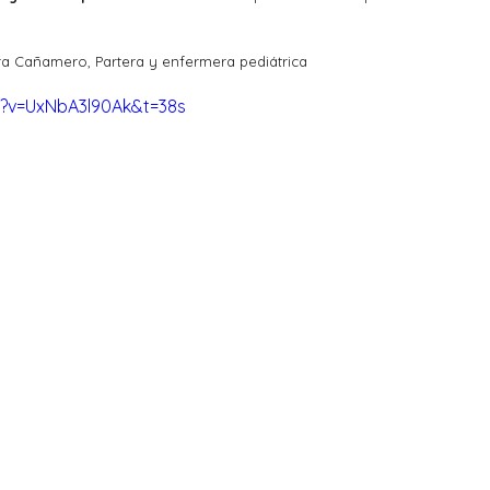
ara Cañamero, Partera y enfermera pediátrica
?v=UxNbA3l90Ak&t=38s