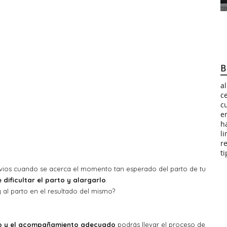
B
a
c
c
e
h
l
r
ti
rvios cuando se acerca el momento tan esperado del parto de tu 
dificultar el parto y alargarlo
.
 al parto en el resultado del mismo?  
mo y el acompañamiento adecuado
 podrás llevar el proceso de 