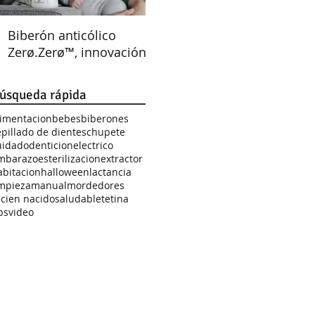
Biberón anticólico
¿Cómo enseñar a los
Zerø.Zerø™, innovación
niños a lavarse los
en lactancia para tu
dientes?
tranquilidad
úsqueda rápida
limentacion
bebes
biberones
epillado de dientes
chupete
uidado
denticion
electrico
mbarazo
esterilizacion
extractor
abitacion
halloween
lactancia
impieza
manual
mordedores
ecien nacido
saludable
tetina
ps
video