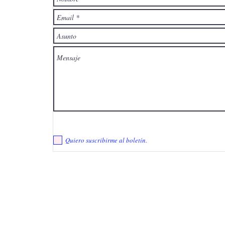
 si
der
 no
con
Quiero suscribirme al boletín.
Sigu