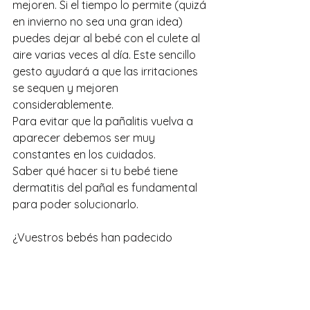
mejoren. Si el tiempo lo permite (quizá 
en invierno no sea una gran idea) 
puedes dejar al bebé con el culete al 
aire varias veces al día. Este sencillo 
gesto ayudará a que las irritaciones 
se sequen y mejoren 
considerablemente.
Para evitar que la pañalitis vuelva a 
aparecer debemos ser muy 
constantes en los cuidados. 
Saber qué hacer si tu bebé tiene 
dermatitis del pañal
es fundamental 
para poder solucionarlo.
¿Vuestros bebés han padecido 
dermatitis del pañal
?, ¿Qué truco o 
cuidado os han funcionado mejor?
Post original -
 Link Suavinex Spain