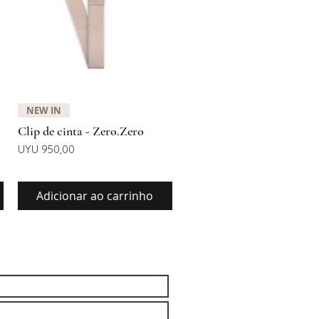
Visualização rápida
NEW IN
Clip de cinta - Zero.Zero
Preço
UYU 950,00
Adicionar ao carrinho