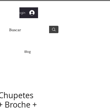
Login
Blog
 Chupetes
 Broche +