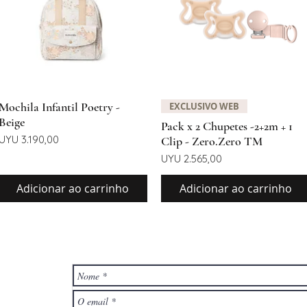
Visualização rápida
Visualização rápida
Mochila Infantil Poetry -
EXCLUSIVO WEB
Beige
Pack x 2 Chupetes -2+2m + 1
Preço
UYU 3.190,00
Clip - Zero.Zero TM
Preço
UYU 2.565,00
Adicionar ao carrinho
Adicionar ao carrinho