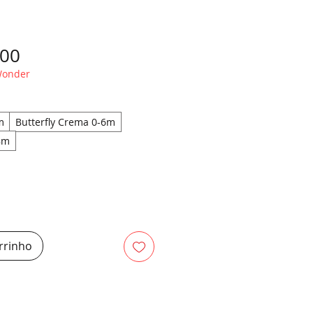
Preço
,00
 Wonder
m
Butterfly Crema 0-6m
8m
rrinho