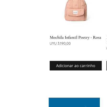
Visualização rápida
Mochila Infantil Poetry - Rosa
Preço
UYU 3.190,00
Adicionar ao carrinho