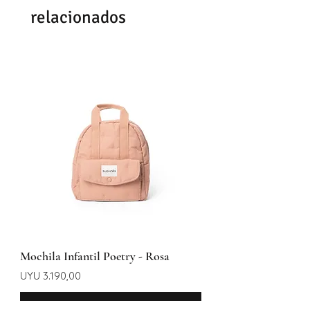
relacionados
Mochila Infantil Poetry - Rosa
Preço
UYU 3.190,00
Adicionar ao carrinho