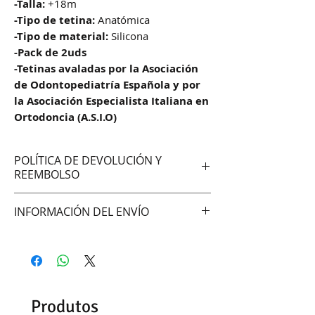
-Talla:
+18m
-Tipo de tetina:
Anatómica
-Tipo de material:
Silicona
-Pack de 2uds
-Tetinas avaladas por la Asociación
de Odontopediatría Española y por
la Asociación Especialista Italiana en
Ortodoncia (A.S.I.O)
POLÍTICA DE DEVOLUCIÓN Y
REEMBOLSO
No aceptamos cambios ni
INFORMACIÓN DEL ENVÍO
devoluciones
Hacemos envíos vía:
DAC (Agencia central)
Correo Uruguayo
Se demoran entre 48 -72hrs en
Produtos
entregar según la zona