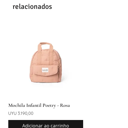
relacionados
Mochila Infantil Poetry - Rosa
Preço
UYU 3.190,00
Adicionar ao carrinho