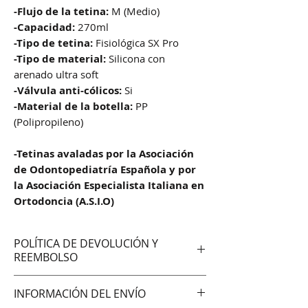
-Flujo de la tetina:
M (Medio)
-Capacidad:
270ml
-Tipo de tetina:
Fisiológica SX Pro
-Tipo de material:
Silicona con
arenado ultra soft
-Válvula anti-cólicos:
Si
-Material de la botella:
PP
(Polipropileno)
-Tetinas avaladas por la Asociación
de Odontopediatría Española y por
la Asociación Especialista Italiana en
Ortodoncia (A.S.I.O)
POLÍTICA DE DEVOLUCIÓN Y
REEMBOLSO
No aceptamos cambios ni
INFORMACIÓN DEL ENVÍO
devoluciones