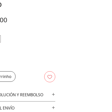
o
Preço
,00
rrinho
VOLUCIÓN Y REEMBOLSO
bios ni devoluciones
L ENVÍO