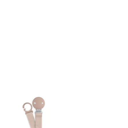
vía:
ral)
 48 -72hrs en entregar según