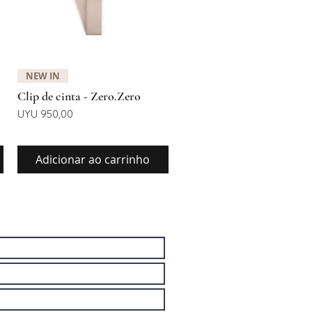
Visualização rápida
NEW IN
Clip de cinta - Zero.Zero
Preço
UYU 950,00
Adicionar ao carrinho