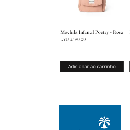
Visualização rápida
Mochila Infantil Poetry - Rosa
Preço
UYU 3.190,00
Adicionar ao carrinho