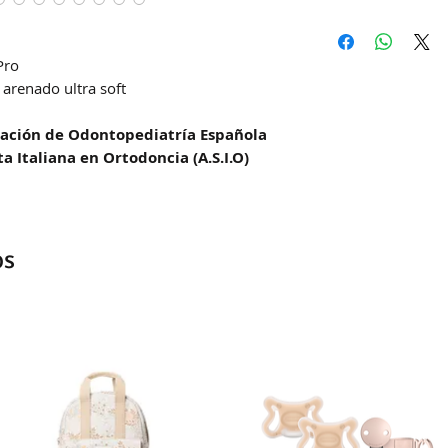
Hacemos envíos 
DAC (Agencia cent
Pro
Correo Uruguayo
 arenado ultra soft
Se demoran entre
la zona
ciación de Odontopediatría Española
ta Italiana en Ortodoncia (A.S.I.O)
os