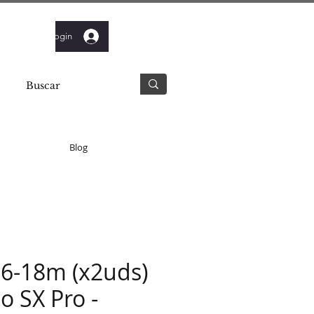
Login
Blog
6-18m (x2uds)
co SX Pro -