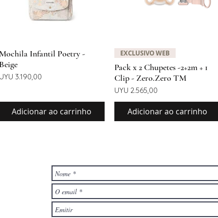
Visualização rápida
Visualização rápida
Mochila Infantil Poetry -
EXCLUSIVO WEB
Beige
Pack x 2 Chupetes -2+2m + 1
Preço
UYU 3.190,00
Clip - Zero.Zero TM
Preço
UYU 2.565,00
Adicionar ao carrinho
Adicionar ao carrinho