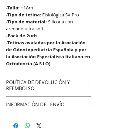
-Talla:
+18m
-Tipo de tetina:
Fisiológica SX Pro
-Tipo de material:
Silicona con
arenado ultra soft
-Pack de 2uds
-Tetinas avaladas por la Asociación
de Odontopediatría Española y por
la Asociación Especialista Italiana en
Ortodoncia (A.S.I.O)
POLÍTICA DE DEVOLUCIÓN Y
REEMBOLSO
No aceptamos cambios ni
INFORMACIÓN DEL ENVÍO
devoluciones
Hacemos envíos vía:
DAC (Agencia central)
Correo Uruguayo