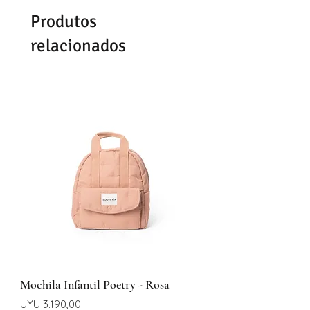
Se demoran entre 48 -72hrs en
Produtos
entregar según la zona
relacionados
Mochila Infantil Poetry - Rosa
Preço
UYU 3.190,00