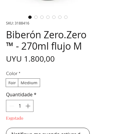
SKU: 3188416
Biberón Zero.Zero
™ - 270ml flujo M
Preço
UYU 1.800,00
Color
*
Fair
Medium
Quantidade
*
Esgotado