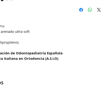
Hacemos envíos 
DAC (Agencia cent
Correo Uruguayo
Se demoran entre
Pro
la zona
 arenado ultra soft
lipropileno)
ciación de Odontopediatría Española
ta Italiana en Ortodoncia (A.S.I.O)
os