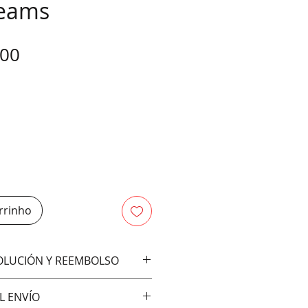
reams
Preço
,00
rrinho
VOLUCIÓN Y REEMBOLSO
bios ni devoluciones
L ENVÍO