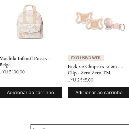
Visualização rápida
Visualização rápida
Mochila Infantil Poetry -
EXCLUSIVO WEB
Beige
Pack x 2 Chupetes -2+2m + 1
Preço
UYU 3.190,00
Clip - Zero.Zero TM
Preço
UYU 2.565,00
Adicionar ao carrinho
Adicionar ao carrinho