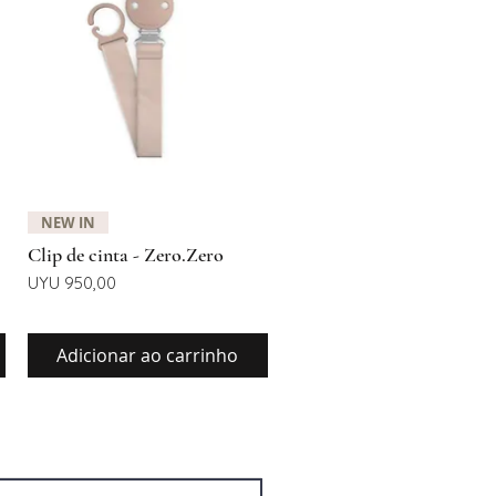
Visualização rápida
NEW IN
Clip de cinta - Zero.Zero
Preço
UYU 950,00
Adicionar ao carrinho