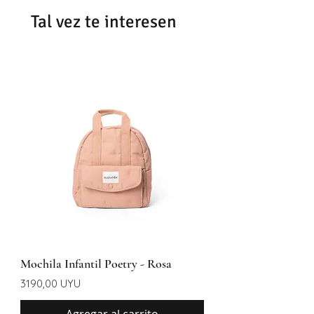
Se demoran entre 48-72hrs
Tal vez te interesen
dependiendo del día y la hora de
confirmación del pedido.
Mochila Infantil Poetry - Rosa
Precio
3190,00 UYU
Agregar al carrito