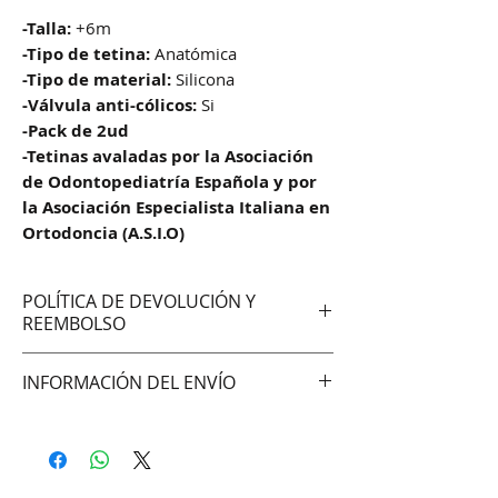
-Talla:
+6m
-Tipo de tetina:
Anatómica
-Tipo de material:
Silicona
-Válvula anti-cólicos:
Si
-Pack de 2ud
-Tetinas avaladas por la Asociación
de Odontopediatría Española y por
la Asociación Especialista Italiana en
Ortodoncia (A.S.I.O)
POLÍTICA DE DEVOLUCIÓN Y
REEMBOLSO
No aceptamos cambios ni
INFORMACIÓN DEL ENVÍO
devoluciones
Hacemos envíos vía:
DAC (Agencia central)
Correo Uruguayo