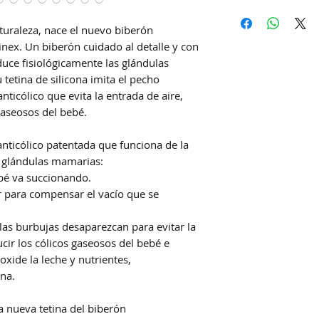
Hacemos envíos 
DAC (Agencia cent
aturaleza, nace el nuevo biberón
Correo Uruguayo
nex. Un biberón cuidado al detalle y con
Se demoran entre 4
uce fisiológicamente las glándulas
la hora de confirm
tetina de silicona imita el pecho
ticólico que evita la entrada de aire,
gaseosos del bebé.
anticólico patentada que funciona de la
 glándulas mamarias:
ebé va succionando.
or para compensar el vacío que se
las burbujas desaparezcan para evitar la
cir los cólicos gaseosos del bebé e
xide la leche y nutrientes,
na.
la nueva tetina del biberón