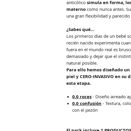
anticólico
simula en forma, lo
materno
como nunca antes. Su t
una gran flexibilidad y parecido 
¿Sabes qué...
Los primeros días de un bebé s
recién nacido experimenta cuand
fuera en el mundo real es brusc
demasiado y dejar que el instin
natural posible.
Para ello hemos diseñado u
piel y CERO-INVASIVO en su d
esta etapa.
0,0 roces
- Diseño aireado ap
0,0 confusión
- Textura, col
con el pezón
El pack incluye 2 PRODUCTO