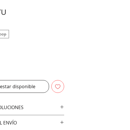
Precio
YU
eep
 estar disponible
VOLUCIONES
bios ni devoluciones
L ENVÍO