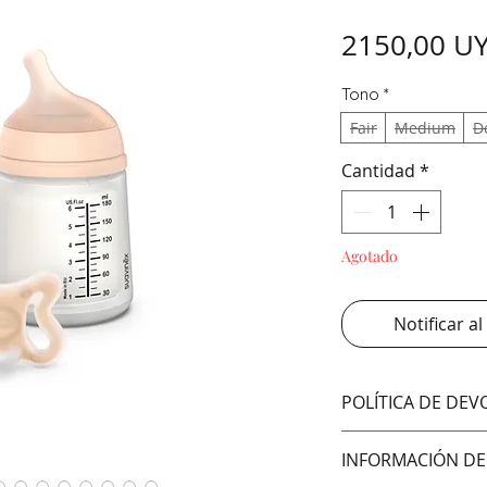
2150,00 U
Tono
*
Fair
Medium
D
Cantidad
*
Agotado
Notificar al
POLÍTICA DE DE
No aceptamos cam
INFORMACIÓN DE