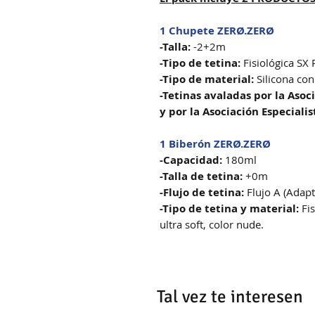
1 Chupete ZERØ.ZERØ
-Talla:
-2+2m
-Tipo de tetina:
Fisiológica SX 
-Tipo de material:
Silicona con
-Tetinas avaladas por la Aso
y por la Asociación Especialis
1 Biberón ZERØ.ZERØ
-Capacidad:
180ml
-Talla de tetina:
+0m
-Flujo de tetina:
Flujo A (Adapt
-Tipo de tetina y material:
Fis
ultra soft, color nude.
Tal vez te interesen