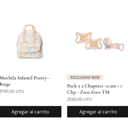
Vista rápida
Vista rápida
Mochila Infantil Poetry -
EXCLUSIVO WEB
Beige
Pack x 2 Chupetes -2+2m + 1
Precio
3190,00 UYU
Clip - Zero.Zero TM
Precio
2565,00 UYU
Agregar al carrito
Agregar al carrito