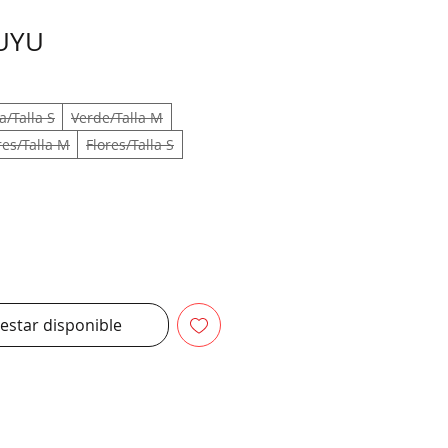
Precio
 UYU
a/Talla S
Verde/Talla M
res/Talla M
Flores/Talla S
 estar disponible