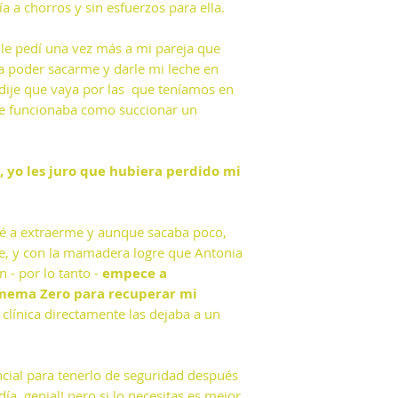
a a chorros y sin esfuerzos para ella.
 le pedí una vez más a mi pareja que
ra poder sacarme y darle mi leche en
ije que vaya por las que teníamos en
ue funcionaba como succionar un
s, yo les juro que hubiera perdido mi
é a extraerme y aunque sacaba poco,
he, y con la mamadera logre que Antonia
n - por lo tanto -
empece a
 mema Zero para recuperar mi
 clínica directamente las dejaba a un
ncial para tenerlo de seguridad después
día, genial! pero si lo necesitas es mejor