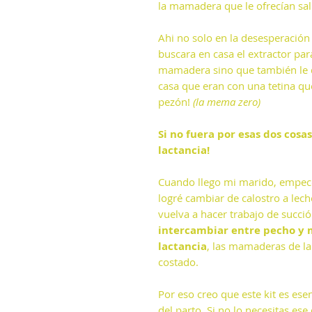
la mamadera que le ofrecían salí
Ahi no solo en la desesperación
buscara en casa el extractor pa
mamadera sino que también le d
casa que eran con una tetina q
pezón!
(la mema zero)
Si no fuera por esas dos cosa
lactancia!
Cuando llego mi marido, empec
logré cambiar de calostro a lec
vuelva a hacer trabajo de succió
intercambiar entre pecho y
lactancia
, las mamaderas de la
costado.
Por eso creo que este kit es ese
del parto. Si no lo necesitas ese 