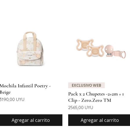
Vista rápida
Vista rápida
Mochila Infantil Poetry -
EXCLUSIVO WEB
Beige
Pack x 2 Chupetes -2+2m + 1
Precio
3190,00 UYU
Clip - Zero.Zero TM
Precio
2565,00 UYU
Agregar al carrito
Agregar al carrito