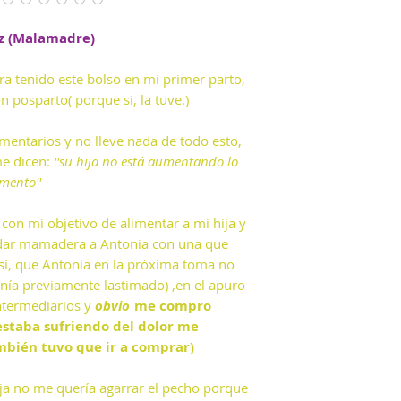
ez (Malamadre)
ra tenido este bolso en mi primer parto,
n posparto( porque si, la tuve.)
omentarios y no lleve nada de todo esto,
e dicen:
''su hija no está aumentando lo
mento''
' con mi objetivo de alimentar a mi hija y
dar mamadera a Antonia con una que
e así, que Antonia en la próxima toma no
enía previamente lastimado) ,en el apuro
intermediarios y
obvio
me compro
estaba sufriendo del dolor me
mbién tuvo que ir a comprar)
hija no me quería agarrar el pecho porque