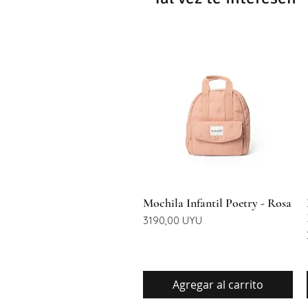
Vista rápida
Mochila Infantil Poetry - Rosa
Precio
3190,00 UYU
Agregar al carrito