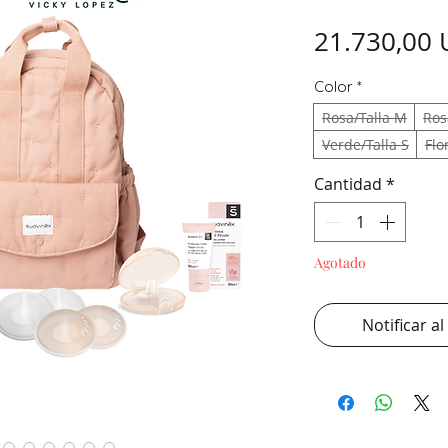
21.730,00
Color
*
Rosa/Talla M
Ros
Verde/Talla S
Flo
Cantidad
*
Agotado
Notificar al