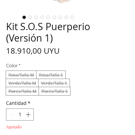
Kit S.O.S Puerperio
(Versión 1)
Precio
18.910,00 UYU
Color
*
Rosa/Talla M
Rosa/Talla S
Verde/Talla M
Verde/Talla S
Flores/Talla M
Flores/Talla S
Cantidad
*
Agotado