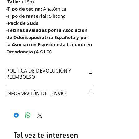
-Talla:
+18m
-Tipo de tetina:
Anatómica
-Tipo de material:
Silicona
-Pack de 2uds
-Tetinas avaladas por la Asociación
de Odontopediatría Española y por
la Asociación Especialista Italiana en
Ortodoncia (A.S.I.O)
POLÍTICA DE DEVOLUCIÓN Y
REEMBOLSO
No aceptamos cambios ni
INFORMACIÓN DEL ENVÍO
devoluciones
Hacemos envíos vía:
DAC (Agencia central)
Correo Uruguayo
Se demoran entre 48 -72hrs en
Tal vez te interesen
entregar según la zona