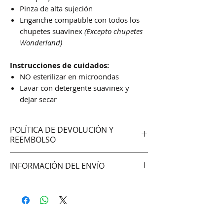
Pinza de alta sujeción
Enganche compatible con todos los
chupetes suavinex
(Excepto chupetes
Wonderland)
Instrucciones de cuidados:
NO esterilizar en microondas
Lavar con detergente suavinex y
dejar secar
POLÍTICA DE DEVOLUCIÓN Y
REEMBOLSO
No aceptamos cambios ni
INFORMACIÓN DEL ENVÍO
devoluciones
Hacemos envíos vía:
DAC (Agencia central)
Correo Uruguayo
Se demoran entre 48 -72hrs en