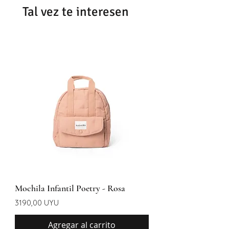
Tal vez te interesen
entregar según la zona
Mochila Infantil Poetry - Rosa
Precio
3190,00 UYU
Agregar al carrito