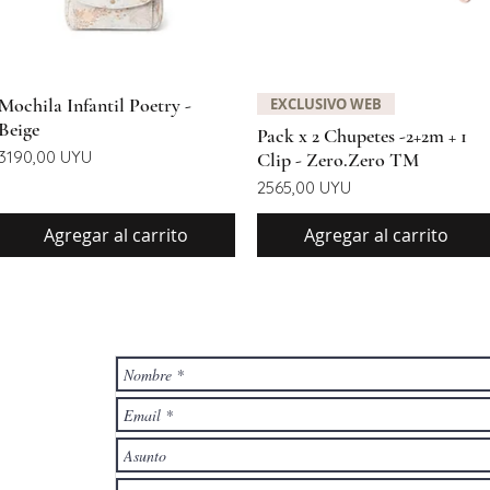
Vista rápida
Vista rápida
Mochila Infantil Poetry -
EXCLUSIVO WEB
Beige
Pack x 2 Chupetes -2+2m + 1
Precio
3190,00 UYU
Clip - Zero.Zero TM
Precio
2565,00 UYU
Agregar al carrito
Agregar al carrito