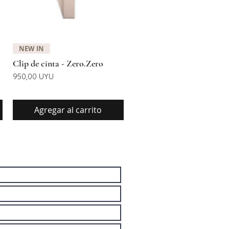
Vista rápida
NEW IN
Clip de cinta - Zero.Zero
Precio
950,00 UYU
Agregar al carrito