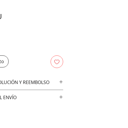
Precio
U
to
VOLUCIÓN Y REEMBOLSO
bios ni devoluciones
L ENVÍO
vía:
ral)