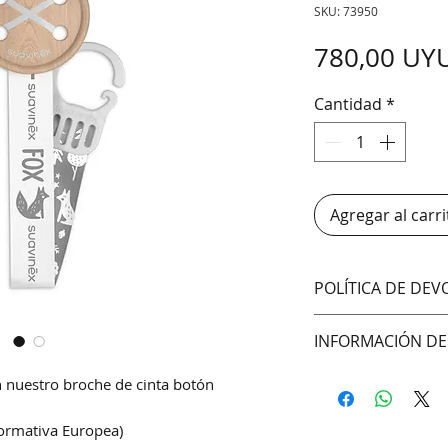
SKU: 73950
780,00 UY
Cantidad
*
Agregar al carri
POLÍTICA DE DE
No aceptamos cam
INFORMACIÓN DE
Hacemos envíos 
n nuestro broche de cinta botón
DAC (Agencia cent
Correo Uruguayo
ormativa Europea)