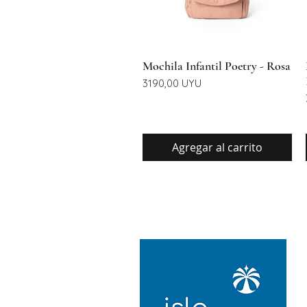
Vista rápida
Mochila Infantil Poetry - Rosa
Precio
3190,00 UYU
Agregar al carrito