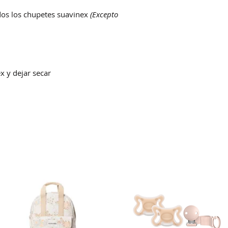
Se demoran entre
la zona
os los chupetes suavinex
(Excepto
s
x y dejar secar