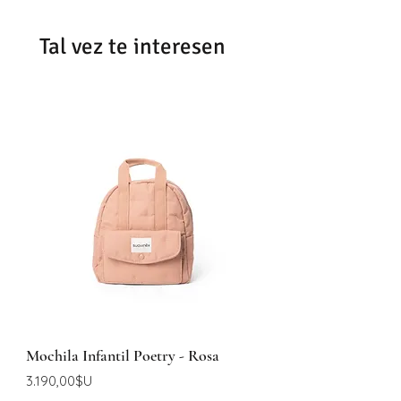
Correo Uruguayo
Se demoran entre 48 -72hrs en
Tal vez te interesen
entregar según la zona
Mochila Infantil Poetry - Rosa
Price
3.190,00$U