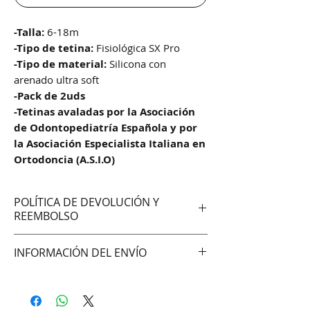
-Talla:
6-18m
-Tipo de tetina:
Fisiológica SX Pro
-Tipo de material:
Silicona con
arenado ultra soft
-Pack de 2uds
-Tetinas avaladas por la Asociación
de Odontopediatría Española y por
la Asociación Especialista Italiana en
Ortodoncia (A.S.I.O)
POLÍTICA DE DEVOLUCIÓN Y
REEMBOLSO
No aceptamos cambios ni
INFORMACIÓN DEL ENVÍO
devoluciones
Hacemos envíos vía:
DAC (Agencia central)